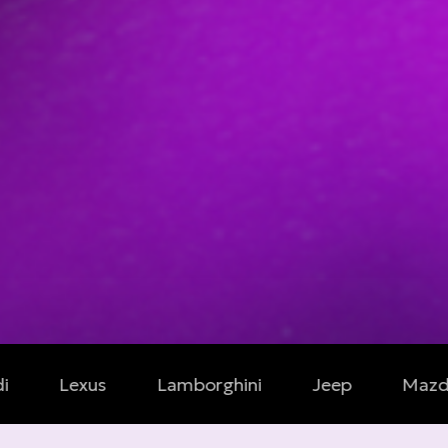
xus
Lamborghini
Jeep
Mazda
Ca