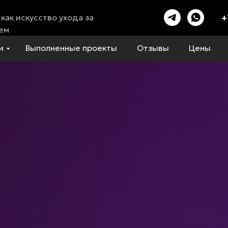
+
как искусство ухода за
ем
и
Выполненные проекты
Отзывы
Цены