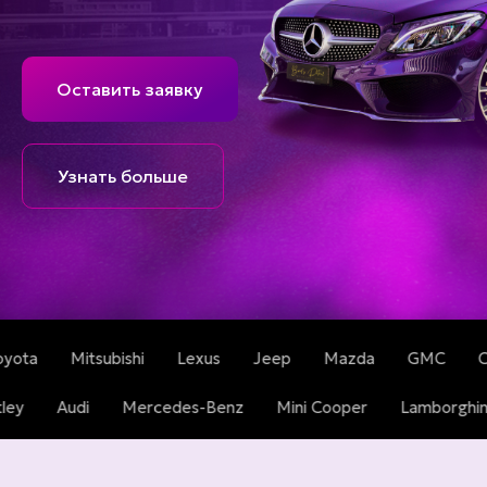
Оставить заявку
Узнать больше
bishi
Lexus
Jeep
Mazda
GMC
Cadillac
Tes
wagen
Bentley
Audi
Mercedes-Benz
Mini Cooper