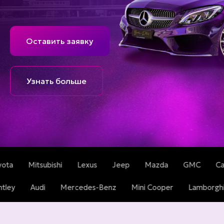
Оставить заявку
Узнать больше
ishi
Lexus
Jeep
Mazda
GMC
Cadillac
Tesl
swagen
Bentley
Audi
Mercedes-Benz
Mini Cooper