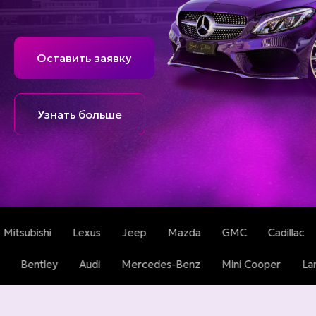
Оставить заявку
Узнать больше
xus
Jeep
Mazda
GMC
Cadillac
Tesla
Dodg
i
Volkswagen
Bentley
Audi
Mercedes-Benz
M