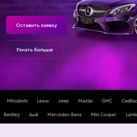
Оставить заявку
Узнать больше
Lexus
Jeep
Mazda
GMC
Cadillac
Tesla
Volkswagen
Bentley
Audi
Mercedes-Benz
Mini C