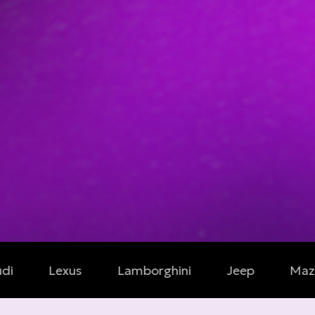
xus
Lamborghini
Jeep
Mazda
Cad