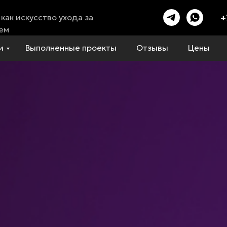
+
как искусство ухода за
ем
и
Выполненные проекты
Отзывы
Цены